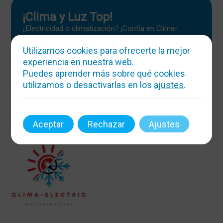
¡Clima y Luz Top!
¿Electricidad o climatización? ¡Confía en Clima-
Electric! Atendemos 24h, hacemos magia con la
temperatura y la energía. ¡Boletines y reformas sin
Utilizamos cookies para ofrecerte la mejor
estrés!
experiencia en nuestra web.
Puedes aprender más sobre qué cookies
Mas info
utilizamos o desactivarlas en los
ajustes
.
Aceptar
Rechazar
Ajustes