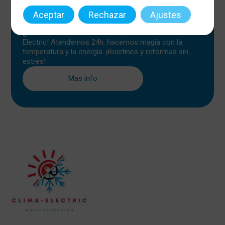
Aceptar
Rechazar
Ajustes
¡Clima y Luz Top!
¿Electricidad o climatización? ¡Confía en Clima-
Electric! Atendemos 24h, hacemos magia con la
temperatura y la energía. ¡Boletines y reformas sin
estrés!
Mas info