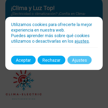
¡Clima y Luz Top!
¿Electricidad o climatización? ¡Confía en Clima-
Electric! Atendemos 24h, hacemos magia con la
temperatura y la energía. ¡Boletines y reformas sin
Utilizamos cookies para ofrecerte la mejor
estrés!
experiencia en nuestra web.
Puedes aprender más sobre qué cookies
Mas info
utilizamos o desactivarlas en los
ajustes
.
Aceptar
Rechazar
Ajustes