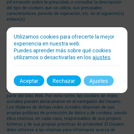
información sobre la privacidad, o consultar la descripción
del tipo de cookies que se utiliza, sus principales
características, periodo de expiración, etc. en el siguiente(s)
enlace(s):
La(s) entidad(es) encargada(s) del suministro de cookies
Utilizamos cookies para ofrecerte la mejor
podrá(n) ceder esta información a terceros, siempre y
cuando lo exija la ley o sea un tercero el que procese esta
experiencia en nuestra web.
información para dichas entidades.
Puedes aprender más sobre qué cookies
utilizamos o desactivarlas en los
ajustes
.
Cookies de redes sociales
Aceptar
Rechazar
Ajustes
Blog de Fernando Manuel Rodriguez Nuñez incorpora plugins
de redes sociales, que permiten acceder a las mismas a
partir del Sitio Web. Por esta razón, las cookies de redes
sociales pueden almacenarse en el navegador del Usuario.
Los titulares de dichas redes sociales disponen de sus
propias políticas de protección de datos y de cookies, siendo
ellos mismos, en cada caso, responsables de sus propios
ficheros y de sus propias prácticas de privacidad. El Usuario
debe referirse a las mismas para informarse acerca de