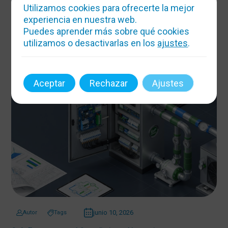
Utilizamos cookies para ofrecerte la mejor
Climatización y Electricidad: Claves para Reducir la Huella de
Carbono en el Hogar
experiencia en nuestra web.
Puedes aprender más sobre qué cookies
12 min de lectura
utilizamos o desactivarlas en los
ajustes
.
Aceptar
Rechazar
Ajustes
junio 10, 2026
Autor
Tags