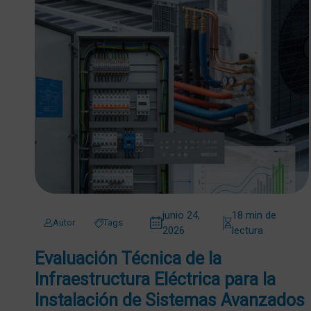
junio 24,
18 min de
Autor
Tags
2026
lectura
Evaluación Técnica de la
Infraestructura Eléctrica para la
Instalación de Sistemas Avanzados