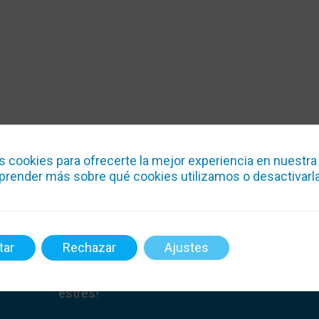
s cookies para ofrecerte la mejor experiencia en nuestra
render más sobre qué cookies utilizamos o desactivarla
¿Electricidad o climatización? ¡Confía en Clim
tar
Rechazar
Ajustes
Electric! Atendemos 24h, hacemos magia con 
temperatura y la energía. ¡Boletines y reformas
estrés!