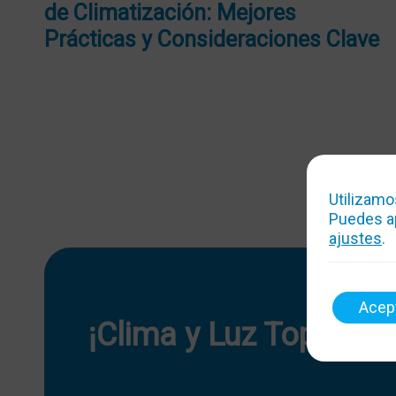
de Climatización: Mejores
Prácticas y Consideraciones Clave
Utilizamo
Puedes ap
ajustes
.
Acep
¡Clima y Luz Top!