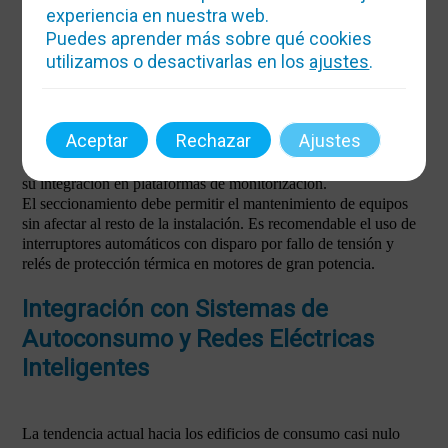
experiencia en nuestra web.
Criterios de Selección de Protecciones y
Puedes aprender más sobre qué cookies
Seccionamiento
utilizamos o desactivarlas en los
ajustes
.
Las protecciones deben ser coordinadas para garantizar la
selectividad total. En instalaciones con generadores de más de
70 kW, el RITE exige sistemas de medida y registro de
Aceptar
Rechazar
Ajustes
consumos diferenciados, lo que implica la incorporación de
contadores de energía con comunicación Modbus o similar para
su integración en plataformas de monitorización.
El seccionamiento debe permitir el mantenimiento de equipos
sin afectar al resto de la instalación. Es recomendable el uso de
interruptores automáticos con disparo por fallo de tensión y
relés de protección térmica en motores de gran potencia.
Integración con Sistemas de
Autoconsumo y Redes Eléctricas
Inteligentes
La tendencia actual hacia los edificios de consumo casi nulo