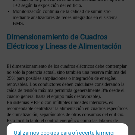
1+2 según la exposición del edificio.
Monitorización continua de la calidad de suministro
mediante analizadores de redes integrados en el sistema
BMS.
Dimensionamiento de Cuadros
Eléctricos y Líneas de Alimentación
El dimensionamiento de los cuadros eléctricos debe contemplar
no solo la potencia actual, sino también una reserva mínima del
25% para posibles ampliaciones o integración de energías
renovables. Los conductores deben calcularse considerando la
caída de tensión máxima permitida (generalmente 3% desde el
cuadro general hasta el equipo más desfavorable).
En sistemas VRF o con múltiples unidades interiores, es
recomendable centralizar la alimentación en cuadros específicos
de climatización, separándolos de otros consumos del edificio.
Esto facilita tanto el control energético como las labores de
mantenimiento y permite una mejor gestión de las demandas
Utilizamos cookies para ofrecerte la mejor
punta.