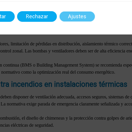
 mínimos de ventilación por ocupante y por superficie, sistemas de filtr
 punto de vista eléctrico, esto implica la correcta alimentación y control
tar
Rechazar
Ajustes
lo requiera.
istemas de control
es, limitación de pérdidas en distribución, aislamiento térmico correct
ontrol zonal. Las bombas y ventiladores deben ser de alta eficiencia en
ión continua (BMS o Building Management System) se recomienda espec
o normativo como la optimización real del consumo energético.
ntra incendios en instalaciones térmicas
 deben disponer de ventilación adecuada, accesos seguros, sistemas de 
s. La normativa exige parada de emergencia claramente señalizada y acce
ombustión, el diseño de chimeneas y la protección contra golpes de arie
ncias eléctricas de seguridad.