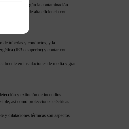
ación adecuados según la contaminación
 de ventiladores de alta eficiencia con
o de tuberías y conductos, y la
ergética (IE3 o superior) y contar con
ialmente en instalaciones de media y gran
detección y extinción de incendios
sible, así como protecciones eléctricas
te y dilataciones térmicas son aspectos