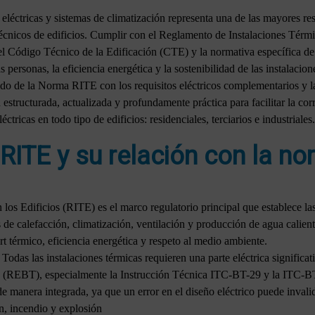
eléctricas y sistemas de climatización representa una de las mayores re
écnicos de edificios. Cumplir con el Reglamento de Instalaciones Térm
 Código Técnico de la Edificación (CTE) y la normativa específica de r
s personas, la eficiencia energética y la sostenibilidad de las instalacion
ado de la Norma RITE con los requisitos eléctricos complementarios y las
 estructurada, actualizada y profundamente práctica para facilitar la cor
tricas en todo tipo de edificios: residenciales, terciarios e industriales.
ITE y su relación con la nor
los Edificios (RITE) es el marco regulatorio principal que establece l
s de calefacción, climatización, ventilación y producción de agua calie
rt térmico, eficiencia energética y respeto al medio ambiente.
das las instalaciones térmicas requieren una parte eléctrica significat
 (REBT), especialmente la Instrucción Técnica ITC-BT-29 y la ITC-BT-
e manera integrada, ya que un error en el diseño eléctrico puede inval
n, incendio y explosión