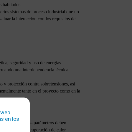
s habitados.
iertos sistemas de proceso industrial que no
luar la interacción con los requisitos del
ética, seguridad y uso de energías
, creando una interdependencia técnica
o y protección contra sobretensiones, así
mentalmente tanto en el proyecto como en la
 web.
s en los
ción del año. Estos parámetros deben
ventilación y recuperación de calor.