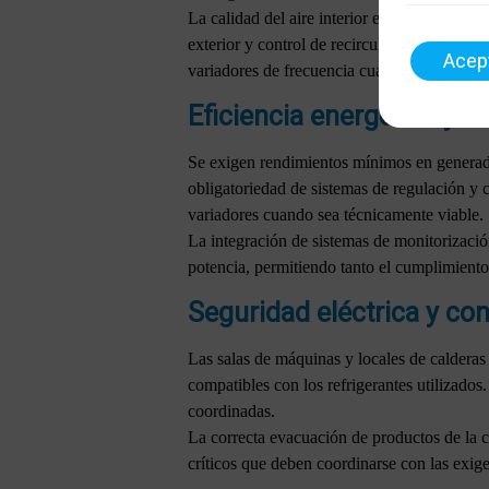
La calidad del aire interior exige caudales
exterior y control de recirculación. Desde el
Acep
variadores de frecuencia cuando la potencia 
Eficiencia energética y s
Se exigen rendimientos mínimos en generador
obligatoriedad de sistemas de regulación y c
variadores cuando sea técnicamente viable.
La integración de sistemas de monitorizac
potencia, permitiendo tanto el cumplimient
Seguridad eléctrica y co
Las salas de máquinas y locales de calderas
compatibles con los refrigerantes utilizado
coordinadas.
La correcta evacuación de productos de la c
críticos que deben coordinarse con las exige