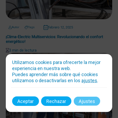
febrero 12, 2025
Autor
Tags
¡Clima-Electric Multiservicios: Revolucionando el confort
energético!
3 min de lectura
Utilizamos cookies para ofrecerte la mejor
experiencia en nuestra web.
Puedes aprender más sobre qué cookies
utilizamos o desactivarlas en los
ajustes
.
Aceptar
Rechazar
Ajustes