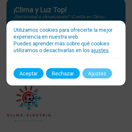
¡Clima y Luz Top!
¿Electricidad o climatización? ¡Confía en Clima-
Electric! Atendemos 24h, hacemos magia con la
temperatura y la energía. ¡Boletines y reformas sin
Utilizamos cookies para ofrecerte la mejor
estrés!
experiencia en nuestra web.
Puedes aprender más sobre qué cookies
Mas info
utilizamos o desactivarlas en los
ajustes
.
Aceptar
Rechazar
Ajustes