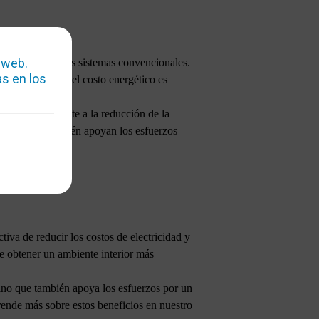
 web.
mparación con los sistemas convencionales.
s en los
 regiones donde el costo energético es
significativamente a la reducción de la
r, sino que también apoyan los esfuerzos
iva de reducir los costos de electricidad y
le obtener un ambiente interior más
sino que también apoya los esfuerzos por un
ende más sobre estos beneficios en nuestro