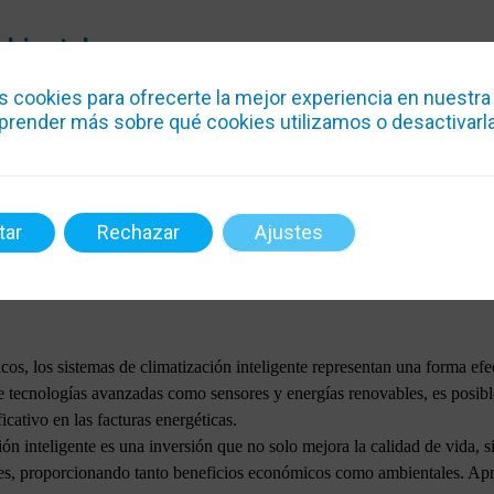
biental
s cookies para ofrecerte la mejor experiencia en nuestra
pueden llegar a reducir el consumo energético hasta en un 20-40% en co
render más sobre qué cookies utilizamos o desactivarla
recta del costo de la electricidad, lo cual es especialmente relevante en
iciente de la energía y la integración de fuentes renovables contribuyen 
ambiental, estos sistemas no solo mejoran la calidad de vida en el hoga
 del medio ambiente.
tar
Rechazar
Ajustes
Usuarios Generales
s, los sistemas de climatización inteligente representan una forma efect
de tecnologías avanzadas como sensores y energías renovables, es posib
icativo en las facturas energéticas.
ión inteligente es una inversión que no solo mejora la calidad de vida, 
les, proporcionando tanto beneficios económicos como ambientales. Apr