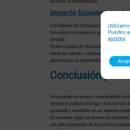
sacrificar la sostenibilidad.
Impacto Económico y Am
Utilizamo
Los sistemas de climatización inteligente 
Puedes ap
Este ahorro se traduce en una disminución di
ajustes
.
elevado.
Desde el punto de vista ambiental, el uso ef
huella de carbono. Al minimizar el impacto 
globales para la sostenibilidad y protección
Acep
Conclusión para 
Para quienes no poseen conocimientos técnico
mejorar el confort del hogar. Al hacer uso 
agradable y sostenible sin un aumento signif
En resumen, elegir un sistema de climatizac
uso más responsable de los recursos natura