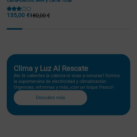
Clima-Electric BRA y Clima Total
135,00
€
180,00
€
El
El
precio
precio
original
actual
era:
es:
180,00 €.
135,00 €.
Clima y Luz Al Rescate
¡No te calientes la cabeza ni vivas a oscuras! Somos
la superheroína de electricidad y climatización.
Urgencias, reformas y más, ¡con un toque fresco!
Descubre más