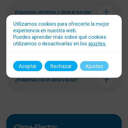
¡Soluciones eléctricas y clima al rescate!
Utilizamos cookies para ofrecerte la mejor
experiencia en nuestra web.
Todo sobre Clima-Electric Multiservicios
Puedes aprender más sobre qué cookies
utilizamos o desactivarlas en los
ajustes
.
¿Qué servicios ofrecemos?
Aceptar
Rechazar
Ajustes
¿Problemas con el clima o la luz?
¡Clima-Electric