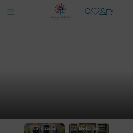
0
Inicio
/
Tienda
/
Categoria
Categoria
Climatizacion
Electricidad