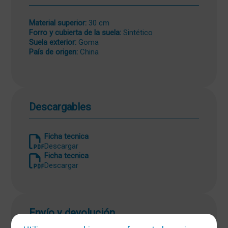
Material superior:
30 cm
Forro y cubierta de la suela:
Sintético
Suela exterior:
Goma
País de origen:
China
Descargables
Ficha tecnica
Descargar
Ficha tecnica
Descargar
Envío y devolución