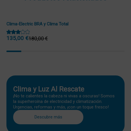
Clima-Electric BRA y Clima Total
135,00
€
180,00
€
El
El
precio
precio
original
actual
era:
es:
180,00 €.
135,00 €.
Clima y Luz Al Rescate
¡No te calientes la cabeza ni vivas a oscuras! Somos
la superheroína de electricidad y climatización.
Urgencias, reformas y más, ¡con un toque fresco!
Descubre más