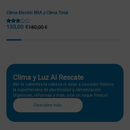
Clima-Electric BRA y Clima Total
135,00
€
180,00
€
El
El
precio
precio
original
actual
era:
es:
180,00 €.
135,00 €.
Clima y Luz Al Rescate
¡No te calientes la cabeza ni vivas a oscuras! Somos
la superheroína de electricidad y climatización.
Urgencias, reformas y más, ¡con un toque fresco!
Descubre más