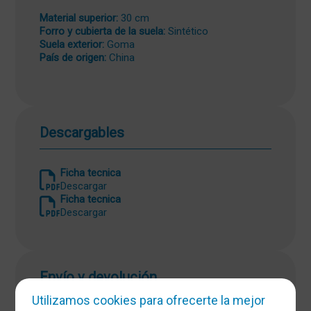
Material superior:
30 cm
Forro y cubierta de la suela:
Sintético
Suela exterior:
Goma
País de origen:
China
Descargables
Ficha tecnica
Descargar
Ficha tecnica
Descargar
Envío y devolución
Utilizamos cookies para ofrecerte la mejor