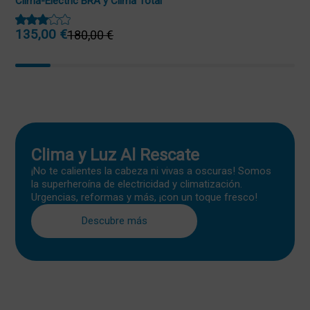
Clima-Electric BRA y Clima Total
135,00
€
180,00
€
El
El
precio
precio
original
actual
era:
es:
180,00 €.
135,00 €.
Clima y Luz Al Rescate
¡No te calientes la cabeza ni vivas a oscuras! Somos
la superheroína de electricidad y climatización.
Urgencias, reformas y más, ¡con un toque fresco!
Descubre más