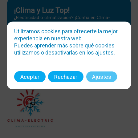
¡Clima y Luz Top!
¿Electricidad o climatización? ¡Confía en Clima-
Electric! Atendemos 24h, hacemos magia con la
temperatura y la energía. ¡Boletines y reformas sin
Utilizamos cookies para ofrecerte la mejor
estrés!
experiencia en nuestra web.
Puedes aprender más sobre qué cookies
Mas info
utilizamos o desactivarlas en los
ajustes
.
Aceptar
Rechazar
Ajustes