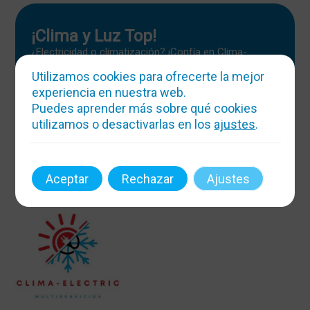
¡Clima y Luz Top!
¿Electricidad o climatización? ¡Confía en Clima-
Electric! Atendemos 24h, hacemos magia con la
Utilizamos cookies para ofrecerte la mejor
temperatura y la energía. ¡Boletines y reformas sin
estrés!
experiencia en nuestra web.
Puedes aprender más sobre qué cookies
Mas info
utilizamos o desactivarlas en los
ajustes
.
Aceptar
Rechazar
Ajustes