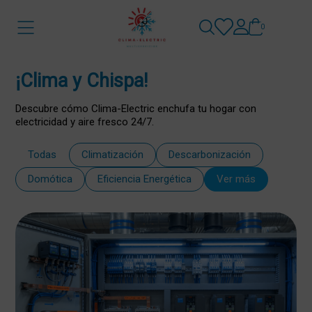
0
¡Clima y Chispa!
Descubre cómo Clima-Electric enchufa tu hogar con
electricidad y aire fresco 24/7.
Todas
Climatización
Descarbonización
Domótica
Eficiencia Energética
Ver más