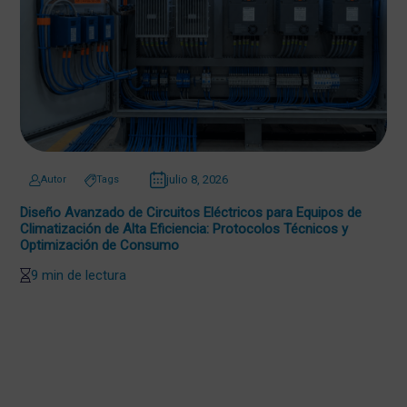
julio 8, 2026
Autor
Tags
Diseño Avanzado de Circuitos Eléctricos para Equipos de
Climatización de Alta Eficiencia: Protocolos Técnicos y
Optimización de Consumo
9 min de lectura