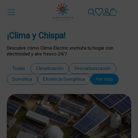
0
¡Clima y Chispa!
Descubre cómo Clima-Electric enchufa tu hogar con
electricidad y aire fresco 24/7.
Todas
Climatización
Descarbonización
Domótica
Eficiencia Energética
Ver más