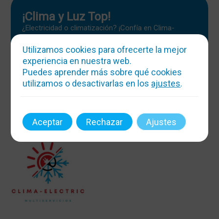
¡Clima y Luz Top!
¿Electricidad o climatización? ¡Confía en Clima-
Electric! Atendemos 24h, hacemos magia con la
temperatura y la energía. ¡Boletines y reformas sin
Utilizamos cookies para ofrecerte la mejor
estrés!
experiencia en nuestra web.
Puedes aprender más sobre qué cookies
Mas info
utilizamos o desactivarlas en los
ajustes
.
Aceptar
Rechazar
Ajustes