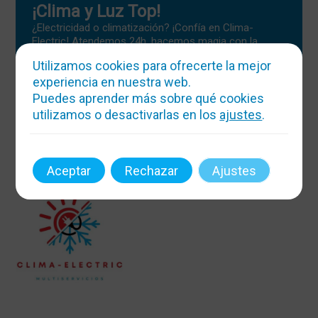
¡Clima y Luz Top!
¿Electricidad o climatización? ¡Confía en Clima-
Electric! Atendemos 24h, hacemos magia con la
temperatura y la energía. ¡Boletines y reformas sin
Utilizamos cookies para ofrecerte la mejor
estrés!
experiencia en nuestra web.
Mas info
Puedes aprender más sobre qué cookies
utilizamos o desactivarlas en los
ajustes
.
Aceptar
Rechazar
Ajustes