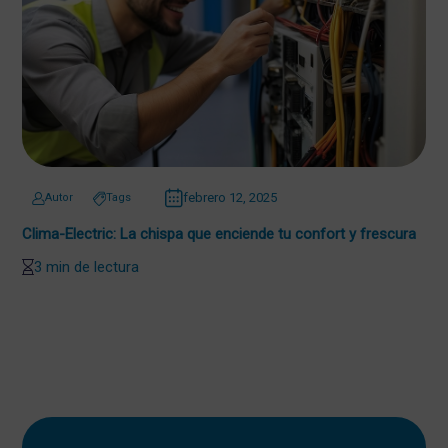
febrero 12, 2025
Autor
Tags
Clima-Electric: La chispa que enciende tu confort y frescura
3 min de lectura