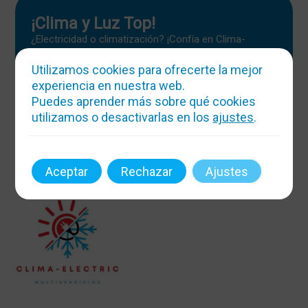
¡Clima y Luz Top!
¿Electricidad o climatización? ¡Confía en Clima-
Electric! Atendemos 24h, hacemos magia con la
temperatura y la energía. ¡Boletines y reformas sin
Utilizamos cookies para ofrecerte la mejor
estrés!
experiencia en nuestra web.
Puedes aprender más sobre qué cookies
Mas info
utilizamos o desactivarlas en los
ajustes
.
Aceptar
Rechazar
Ajustes