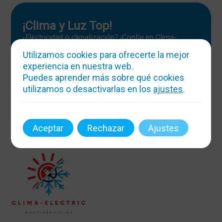
¡Clima y Luz Top!
¿Electricidad o climatización? ¡Confía en Clima-
Electric! Atendemos 24h, hacemos magia con la
Utilizamos cookies para ofrecerte la mejor
temperatura y la energía. ¡Boletines y reformas sin
estrés!
experiencia en nuestra web.
Puedes aprender más sobre qué cookies
Mas info
utilizamos o desactivarlas en los
ajustes
.
Aceptar
Rechazar
Ajustes