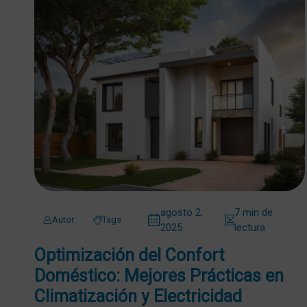
agosto 2,
7 min de
Autor
Tags
2025
lectura
Optimización del Confort
Doméstico: Mejores Prácticas en
Climatización y Electricidad