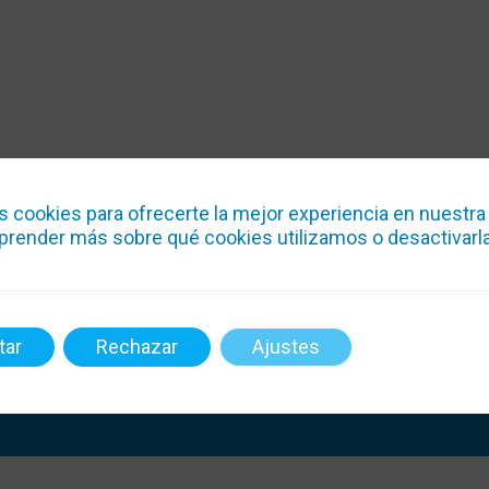
s cookies para ofrecerte la mejor experiencia en nuestra
render más sobre qué cookies utilizamos o desactivarla
¿Electricidad o climatización? ¡Confía en Clim
Electric! Atendemos 24h, hacemos magia con 
tar
Rechazar
Ajustes
temperatura y la energía. ¡Boletines y reformas
estrés!