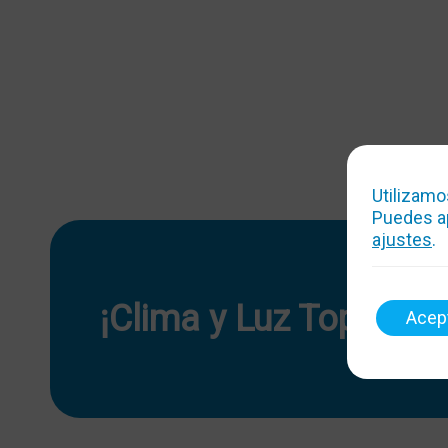
Utilizamo
Puedes ap
ajustes
.
¡Clima y Luz Top!
Acep