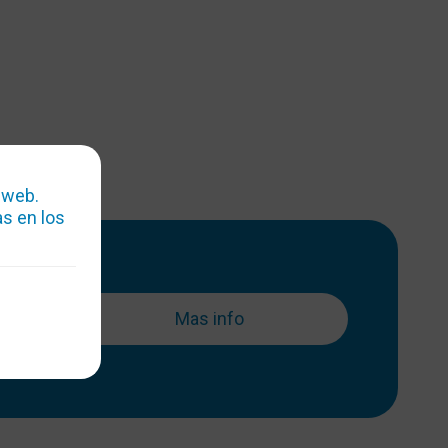
 web.
s en los
a-
la
Mas info
 sin