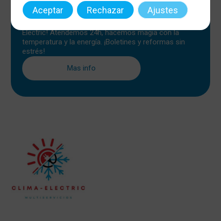
Aceptar
Rechazar
Ajustes
¡Clima y Luz Top!
¿Electricidad o climatización? ¡Confía en Clima-
Electric! Atendemos 24h, hacemos magia con la
temperatura y la energía. ¡Boletines y reformas sin
estrés!
Mas info