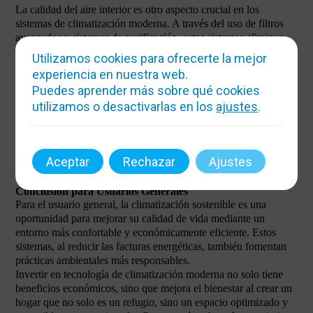
La calidad del aire interior es otro aspecto crucial en los
sistemas de climatización moderna. A través del uso de filtros
avanzados y sistemas de purificación, estos sistemas eliminan
alérgenos y contaminantes, garantizando una atmósfera interior
Utilizamos cookies para ofrecerte la mejor
saludable que favorece el bienestar.
experiencia en nuestra web.
Además, estos sistemas controlan la humedad para evitar el
Puedes aprender más sobre qué cookies
crecimiento de moho y otros problemas relacionados con la
utilizamos o desactivarlas en los
ajustes
.
mala calidad del aire, lo que es esencial para mantener un
ambiente seguro y confortable.
Eliminación de alérgenos mediante filtración avanzada.
Control de humedad para prevenir moho.
Aceptar
Rechazar
Ajustes
Mantenimiento de un ambiente interior saludable. Más
detalles en nuestras
soluciones climáticas
.
Conclusión para Usuarios Generales
Para el usuario general, la climatización sostenible es una
oportunidad para mejorar su calidad de vida mediante un
entorno más confortable y económicamente eficiente. Estos
sistemas, al reducir las facturas energéticas, también fomentan
prácticas ambientales más responsables.
Invertir en tecnología de climatización moderna no solo tiene
beneficios económicos, sino que mejora el bienestar al crear un
hogar que no solo es un refugio, sino un espacio optimizado y