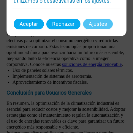
utilizamos o desactivarlas en los
ajustes
.
permite aprovechar recursos naturales para generar energía de
manera eficiente y sostenible. Esta estrategia no solo reduce la
dependencia de fuentes tradicionales de energía, sino que
también puede beneficiarse de incentivos fiscales, facilitando la
Aceptar
Rechazar
Ajustes
inversión inicial.
Adoptar energías renovables es una de las soluciones más
efectivas para optimizar el consumo energético y reducir las
emisiones de carbono. Estas tecnologías proporcionan una
oportunidad única para avanzar hacia un futuro más sostenible,
mejorando tanto la eficiencia operativa como la imagen
corporativa. Conoce nuestras
soluciones de energía renovable
.
Uso de paneles solares térmicos.
Implementación de sistemas de aerotermia.
Aprovechamiento de incentivos fiscales.
Conclusión para Usuarios Generales
En resumen, la optimización de la climatización industrial es
esencial para reducir costos y mejorar la sostenibilidad. Adoptar
estrategias como el mantenimiento regular, la automatización y
el uso de energías renovables es clave para garantizar un futuro
energético más responsable y eficiente.
Incluso pequeñas modificaciones pueden llevar a grandes