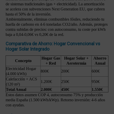
de sistemas tradicionales (gas + electricidad). La amortización
se acelera con subvenciones Next Generation EU, que cubren
hasta el 50% de la inversión.
Ambientalmente, eliminas combustibles fósiles, reduciendo tu
huella de carbono en 4-6 toneladas CO2/año. Además, proteges
contra subidas de precios: con autoconsumo, tu coste por kWh
baja a 0,04-0,06€ vs 0,20€ de la red.
Comparativa de Ahorro: Hogar Convencional vs
Hogar Solar Integrado
Hogar Gas
Hogar Solar +
Ahorro
Concepto
+ Red
Aerotermia
Anual
Electricidad Hogar
800€
200€
600€
(4.000 kWh)
Calefacción + ACS
1.200€
250€
950€
(120 m²)
Total Anual
2.000€
450€
1.550€
Estos datos asumen COP 4, autoconsumo 75% y producción
media España (1.500 kWh/kWp). Retorno inversión: 4-6 años
con ayudas.