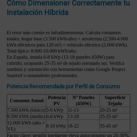
Cómo Dimensionar Correctamente tu
Instalación Híbrida
El error más común es infradimensionar. Calcula consumos
totales: hogar base (3.500 kWh/año) + aerotermia (2.500-4.000
kWh eléctricos para 120 m²) + vehículo eléctrico (2.000 kWh).
Total típico: 8.000-10.000 kWh/año.
En España, instala 6-8 kWp (13-18 paneles 450W) para
cubrirlo, ocupando 25-35 m² de tejado orientado sur. Verifica
sombras y orientación con herramientas como Google Project
Sunroof o simuladores profesionales.
Potencia Recomendada por Perfil de Consumo
Potencia
Nº Paneles
Superficie
Consumo Anual
PV
(450W)
Tejado
7.500 kWh (básico)
5-6 kWp
11-13
20-25 m²
9.500 kWh (medio)
6-8 kWp
13-18
25-35 m²
12.000 kWh (alto +
8-10 kWp
18-22
35-45 m²
VE)
Factor clave: gestión inteligente eleva autoconsumo un 20-30%.