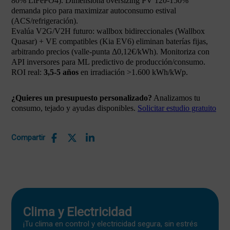
80% LiFePO4). Dimensiona oversizing PV 120-150%
demanda pico para maximizar autoconsumo estival
(ACS/refrigeración).
Evalúa V2G/V2H futuro: wallbox bidireccionales (Wallbox
Quasar) + VE compatibles (Kia EV6) eliminan baterías fijas,
arbitrando precios (valle-punta Δ0,12€/kWh). Monitoriza con
API inversores para ML predictivo de producción/consumo.
ROI real:
3,5-5 años
en irradiación >1.600 kWh/kWp.
¿Quieres un presupuesto personalizado?
Analizamos tu
consumo, tejado y ayudas disponibles.
Solicitar estudio gratuito
Compartir
Clima y Electricidad
¡Tu clima en control y electricidad segura, sin estrés