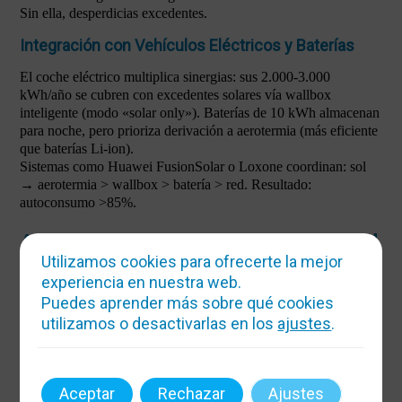
Sin ella, desperdicias excedentes.
Integración con Vehículos Eléctricos y Baterías
El coche eléctrico multiplica sinergias: sus 2.000-3.000
kWh/año se cubren con excedentes solares vía wallbox
inteligente (modo «solar only»). Baterías de 10 kWh almacenan
para noche, pero prioriza derivación a aerotermia (más eficiente
que baterías Li-ion).
Sistemas como Huawei FusionSolar o Loxone coordinan: sol
→ aerotermia > wallbox > batería > red. Resultado:
autoconsumo >85%.
Ayudas, Subvenciones y Rentabilidad
Utilizamos cookies para ofrecerte la mejor
Real en 2025
experiencia en nuestra web.
Puedes aprender más sobre qué cookies
utilizamos o desactivarlas en los
ajustes
.
Next Generation EU ofrece 40-70% para aerotermia y 15-45%
para autoconsumo + baterías. Deducción IRPF 20-60% (hasta
7.500€), bonificación IBI 30-50% (3-5 años) y ICIO 95%.
Inversión neta media: 12.000-15.000€ para sistema completo.
Aceptar
Rechazar
Ajustes
Rentabilidad: ahorro 1.500-3.000€/año. Amortización 4 años