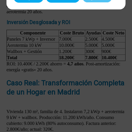
con ayudas; 6-7 sin ellas. Vida útil: paneles 25+ años,
aerotermia 20 años.
Inversión Desglosada y ROI
Componente
Coste Bruto
Ayudas
Coste Neto
Paneles 7 kWp + Inversor
7.000€
2.500€
4.500€
Aerotermia 10 kW
10.000€
5.000€
5.000€
Wallbox + Gestión
1.200€
300€
900€
Total
18.200€
7.800€
10.400€
ROI: 10.400€ / 2.200€ ahorro =
4,7 años
. Post-amortización:
energía «gratis» 20 años.
Caso Real: Transformación Completa
de un Hogar en Madrid
Vivienda 130 m², familia de 4. Instalaron 7,2 kWp + aerotermia
9 kW + wallbox. Producción: 11.200 kWh/año. Consumo
cubierto: 9.000 kWh (80% autoconsumo). Factura anterior:
2.800€/año; actual: 320€.