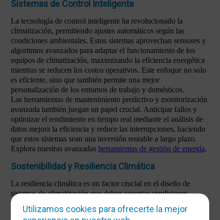
Sistemas de Control Inteligente
La tecnología de control inteligente ha revolucionado la
climatización, permitiendo ajustes automáticos según las
condiciones ambientales. Estos sistemas aprovechan sensores y
algoritmos avanzados para adaptar el funcionamiento de los
equipos de climatización, maximizando la eficiencia energética
mientras se reducen los costos operativos. Este enfoque no solo
es eficiente, sino que también permite una mejor
personalización de los entornos de trabajo y domésticos.
Las herramientas de mantenimiento predictivo y monitorización
avanzada también juegan un papel crucial. Anticipar fallos y
optimizar el rendimiento en tiempo real mediante el análisis de
datos mejora la eficiencia y reduce las interrupciones, haciendo
que estos sistemas sean una inversión rentable a largo plazo.
Explora nuestras avanzadas
herramientas de gestión de energía
.
Sostenibilidad y Resiliencia Climática
La resiliencia climática es un factor crucial en el diseño de
sistemas de climatización que deben soportar condiciones
extremas. Las olas de calor más frecuentes y prolongadas
Utilizamos cookies para ofrecerte la mejor
exigen equipos robustos que puedan operar eficientemente bajo