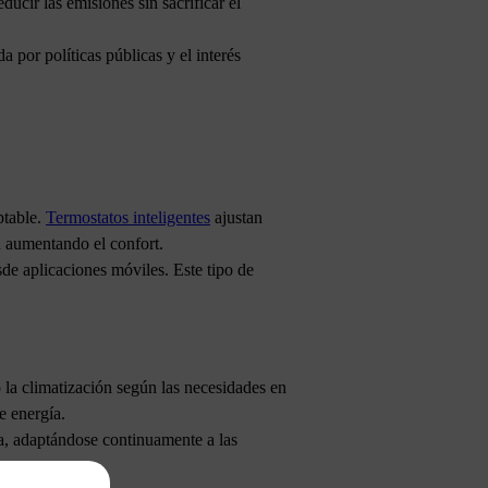
ucir las emisiones sin sacrificar el
a por políticas públicas y el interés
ptable.
Termostatos inteligentes
ajustan
n aumentando el confort.
de aplicaciones móviles. Este tipo de
 la climatización según las necesidades en
e energía.
ta, adaptándose continuamente a las