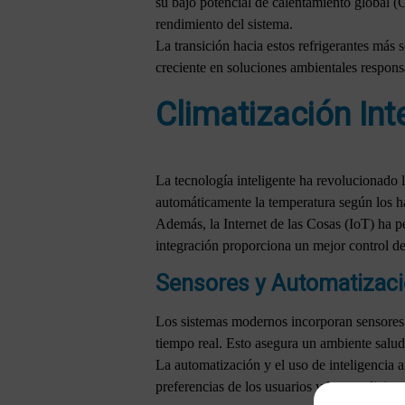
su bajo potencial de calentamiento global (
rendimiento del sistema.
La transición hacia estos refrigerantes más 
creciente en soluciones ambientales respons
Climatización Int
La tecnología inteligente ha revolucionado 
automáticamente la temperatura según los há
Además, la Internet de las Cosas (IoT) ha p
integración proporciona un mejor control del 
Sensores y Automatizac
Los sistemas modernos incorporan sensores a
tiempo real. Esto asegura un ambiente salu
La automatización y el uso de inteligencia a
preferencias de los usuarios y las condicion