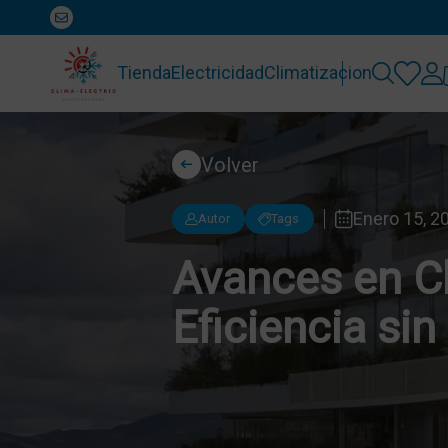
Tienda
Electricidad
Climatizacion
Volver
Enero 15, 2
Autor
Tags
Avances en Cl
Eficiencia s