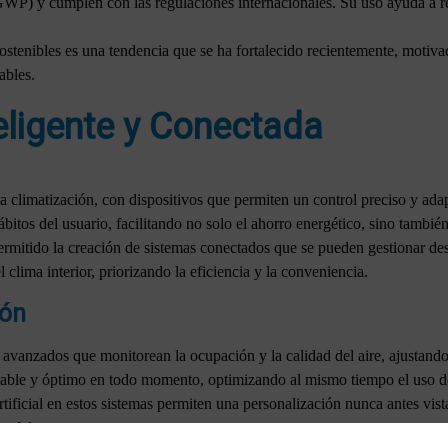
GWP) y cumplen con las regulaciones internacionales. Su uso ayuda a red
sostenibles es una tendencia que se ha fortalecido recientemente, motivad
ables.
eligente y Conectada
la climatización, con dispositivos que permiten un control preciso y ada
bitos del usuario, facilitando no solo el ahorro energético, sino tambié
ermitido la creación de sistemas conectados que se pueden gestionar des
clima interior, priorizando la eficiencia y la conveniencia.
ión
vanzados que monitorean la ocupación y la calidad del aire, ajustando
dable y óptimo en todo momento, optimizando al mismo tiempo el uso d
rtificial en estos sistemas permiten una personalización nunca antes vis
es del entorno.