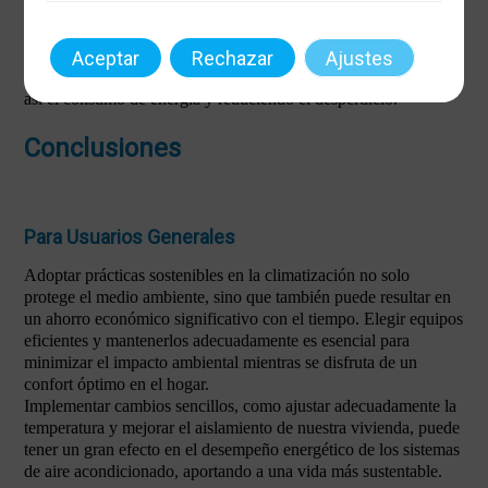
del uso de electrodomésticos que generen calor durante las
horas más calurosas son estrategias efectivas.
Además, considerar la opción de la climatización por zonas
Aceptar
Rechazar
Ajustes
permite enfocar la energía solo en áreas necesarias, optimizando
así el consumo de energía y reduciendo el desperdicio.
Conclusiones
Para Usuarios Generales
Adoptar prácticas sostenibles en la climatización no solo
protege el medio ambiente, sino que también puede resultar en
un ahorro económico significativo con el tiempo. Elegir equipos
eficientes y mantenerlos adecuadamente es esencial para
minimizar el impacto ambiental mientras se disfruta de un
confort óptimo en el hogar.
Implementar cambios sencillos, como ajustar adecuadamente la
temperatura y mejorar el aislamiento de nuestra vivienda, puede
tener un gran efecto en el desempeño energético de los sistemas
de aire acondicionado, aportando a una vida más sustentable.