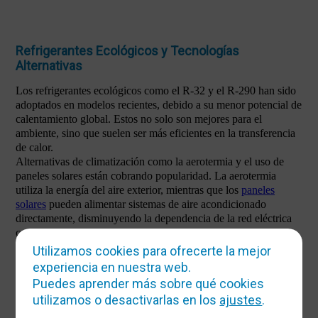
Refrigerantes Ecológicos y Tecnologías
Alternativas
Los refrigerantes ecológicos como el R-32 y el R-290 han sido
adoptados en modelos recientes, debido a su menor potencial de
calentamiento global. Estos no solo son mejores para el
ambiente, sino que suelen ser más eficientes en la transferencia
de calor.
Alternativas de climatización como la aerotermia y el uso de
paneles solares están cobrando popularidad. La aerotermia
utiliza la energía del aire exterior, mientras que los
paneles
solares
pueden alimentar sistemas de aire acondicionado
directamente, disminuyendo la dependencia de la red eléctrica
convencional.
Utilizamos cookies para ofrecerte la mejor
Climatización Estratégica y Sostenible
experiencia en nuestra web.
Puedes aprender más sobre qué cookies
Aparte de los sistemas tradicionales, implementar prácticas
sostenibles puede reducir aún más el impacto ambiental. El uso
utilizamos o desactivarlas en los
ajustes
.
de ventiladores de techo, la ventilación cruzada y la reducción