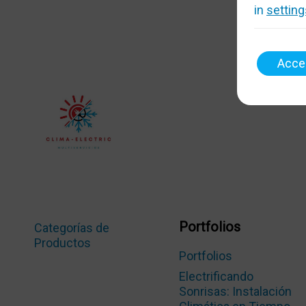
in
setting
Acce
Portfolios
Categorías de
Productos
Portfolios
Electrificando
Sonrisas: Instalación