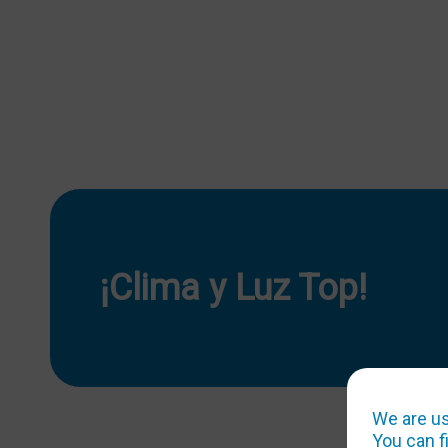
¡Clima y Luz Top!
We are us
You can f