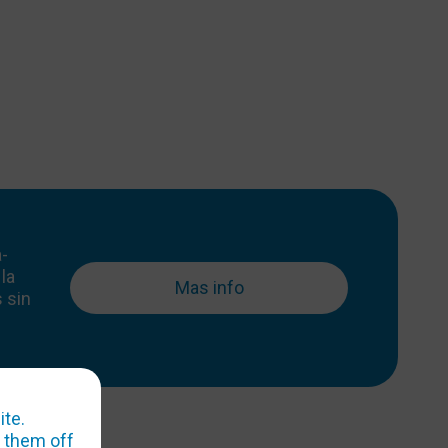
a-
la
Mas info
 sin
ite.
h them off