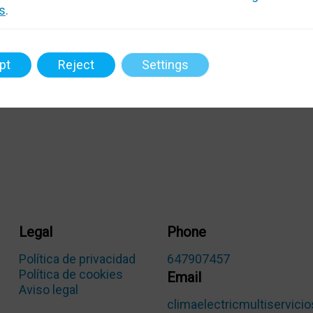
s
.
pt
Reject
Settings
Legal
Phone
Política de privacidad
647907457
Política de cookies
Email
Aviso legal
climaelectricmultiservic