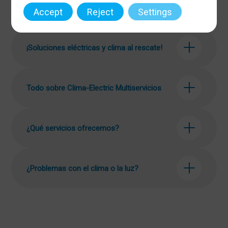
FAQ’s
Accept
Reject
Settings
¡Soluciones eléctricas y clima al rescate!
Todo sobre Clima-Electric Multiservicios
¿Qué servicios ofrecemos?
¿Problemas con el clima o la luz?