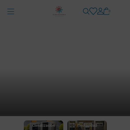
0
Home
/
Store
/
Categoria
Categoria
Climatizacion
Electricidad